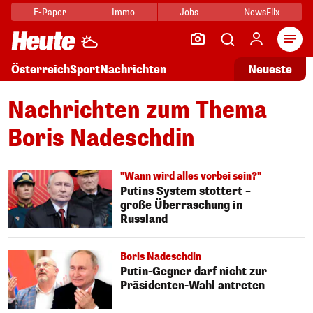
E-Paper
Immo
Jobs
NewsFlix
Arti
Österreich
Sport
Nachrichten
Neueste
Nachrichten zum Thema
Boris Nadeschdin
"Wann wird alles vorbei sein?"
Putins System stottert –
große Überraschung in
Russland
Boris Nadeschdin
Putin-Gegner darf nicht zur
Präsidenten-Wahl antreten