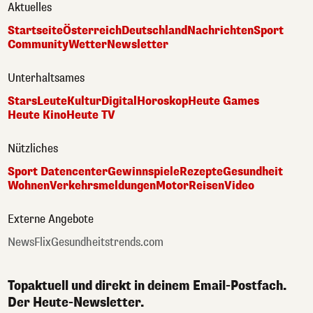
Aktuelles
Startseite
Österreich
Deutschland
Nachrichten
Sport
Community
Wetter
Newsletter
Unterhaltsames
Stars
Leute
Kultur
Digital
Horoskop
Heute Games
Heute Kino
Heute TV
Nützliches
Sport Datencenter
Gewinnspiele
Rezepte
Gesundheit
Wohnen
Verkehrsmeldungen
Motor
Reisen
Video
Externe Angebote
NewsFlix
Gesundheitstrends.com
Topaktuell und direkt in deinem Email-Postfach.
Der Heute-Newsletter.