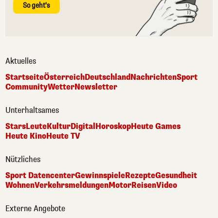
So geht's
Aktuelles
Startseite
Österreich
Deutschland
Nachrichten
Sport
Community
Wetter
Newsletter
Unterhaltsames
Stars
Leute
Kultur
Digital
Horoskop
Heute Games
Heute Kino
Heute TV
Nützliches
Sport Datencenter
Gewinnspiele
Rezepte
Gesundheit
Wohnen
Verkehrsmeldungen
Motor
Reisen
Video
Externe Angebote