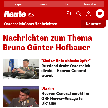
E-Paper
Immo
Jobs
NewsFlix
Arti
Österreich
Sport
Nachrichten
Neueste
Nachrichten zum Thema
Bruno Günter Hofbauer
"Sind am Ende einfache Opfer"
Russland droht Österreich
direkt – Heeres-General
warnt
Ukraine
Heeres-General macht im
ORF Horror-Ansage für
Ukraine