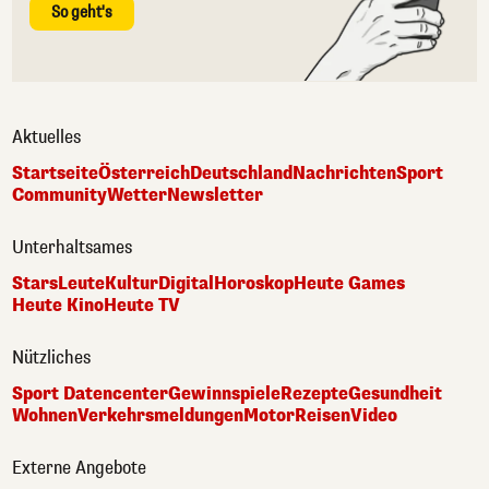
So geht's
Aktuelles
Startseite
Österreich
Deutschland
Nachrichten
Sport
Community
Wetter
Newsletter
Unterhaltsames
Stars
Leute
Kultur
Digital
Horoskop
Heute Games
Heute Kino
Heute TV
Nützliches
Sport Datencenter
Gewinnspiele
Rezepte
Gesundheit
Wohnen
Verkehrsmeldungen
Motor
Reisen
Video
Externe Angebote