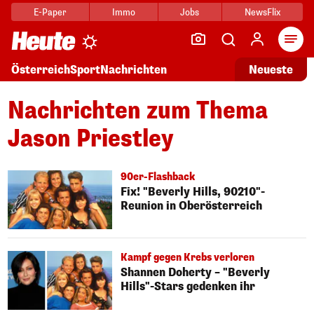
E-Paper
Immo
Jobs
NewsFlix
Arti
Österreich
Sport
Nachrichten
Neueste
Nachrichten zum Thema
Jason Priestley
90er-Flashback
Fix! "Beverly Hills, 90210"-
Reunion in Oberösterreich
Kampf gegen Krebs verloren
Shannen Doherty – "Beverly
Hills"-Stars gedenken ihr