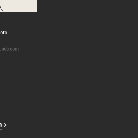
ote
ends.com
n