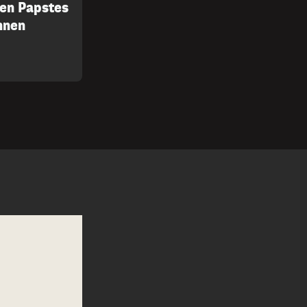
uen Papstes
nnen