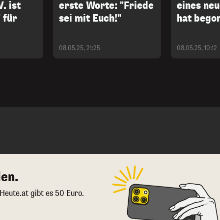
. ist
erste Worte: "Friede
eines ne
 für
sei mit Euch!"
hat bego
08.05.25, 21:25
08.05.25, 10:12
en.
 Heute.at gibt es 50 Euro.