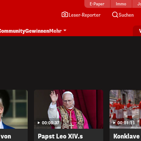
E-Paper
Immo
J
Leser-Reporter
Suchen
Community
Gewinnen
Mehr
00:00:37
00:01:11
 von
Papst Leo XIV.s
Konklave