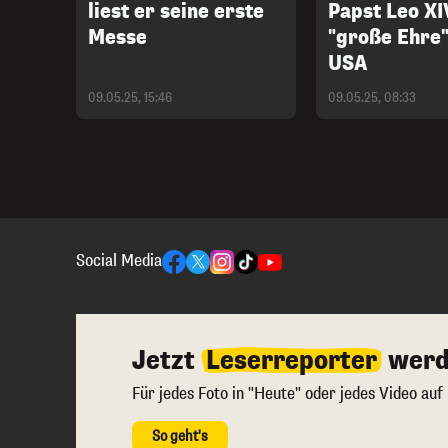
liest er seine erste
Papst Leo XIV
Messe
"große Ehre"
USA
09.05.25, 15:46
09.05.25, 08:33
Social Media
Jetzt
Leserreporter
werd
Für jedes Foto in "Heute" oder jedes Video auf
So geht's