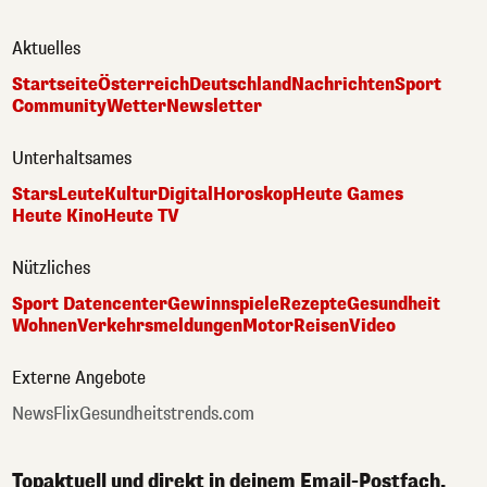
Aktuelles
Startseite
Österreich
Deutschland
Nachrichten
Sport
Community
Wetter
Newsletter
Unterhaltsames
Stars
Leute
Kultur
Digital
Horoskop
Heute Games
Heute Kino
Heute TV
Nützliches
Sport Datencenter
Gewinnspiele
Rezepte
Gesundheit
Wohnen
Verkehrsmeldungen
Motor
Reisen
Video
Externe Angebote
NewsFlix
Gesundheitstrends.com
Topaktuell und direkt in deinem Email-Postfach.