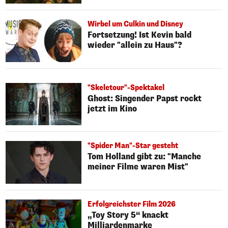
Wirbel um Culkin und Disney
Fortsetzung! Ist Kevin bald
wieder "allein zu Haus"?
"Skeletour"-Spektakel
Ghost: Singender Papst rockt
jetzt im Kino
"Spider Man"-Star gesteht
Tom Holland gibt zu: "Manche
meiner Filme waren Mist"
Erfolgreichster Film 2026
„Toy Story 5“ knackt
Milliardenmarke