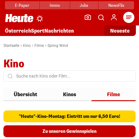
E-Paper
Immo
Jobs
NewsFlix
Arti
Österreich
Sport
Nachrichten
Neueste
Startseite
Kino
Filme
Spring Wind
Kino
Übersicht
Kinos
Filme
"Heute"-Kino-Montag: Eintritt um nur 6,50 Euro!
Zu unseren Gewinnspielen