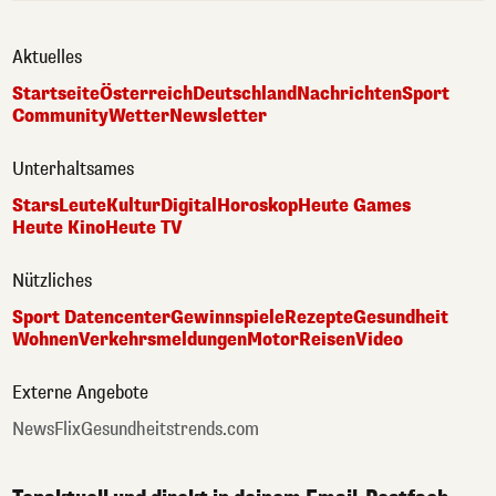
Aktuelles
Startseite
Österreich
Deutschland
Nachrichten
Sport
Community
Wetter
Newsletter
Unterhaltsames
Stars
Leute
Kultur
Digital
Horoskop
Heute Games
Heute Kino
Heute TV
Nützliches
Sport Datencenter
Gewinnspiele
Rezepte
Gesundheit
Wohnen
Verkehrsmeldungen
Motor
Reisen
Video
Externe Angebote
NewsFlix
Gesundheitstrends.com