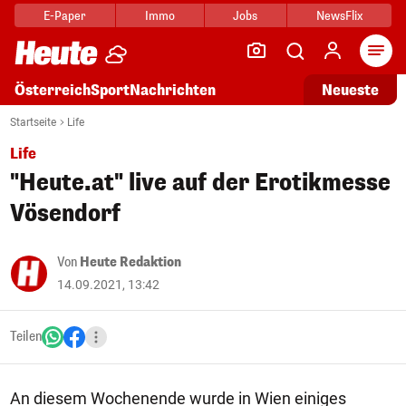
E-Paper
Immo
Jobs
NewsFlix
Arti
Österreich
Sport
Nachrichten
Neueste
Startseite
Life
Life
"Heute.at" live auf der Erotikmesse
Vösendorf
Von
Heute Redaktion
14.09.2021, 13:42
Teilen
An diesem Wochenende wurde in Wien einiges