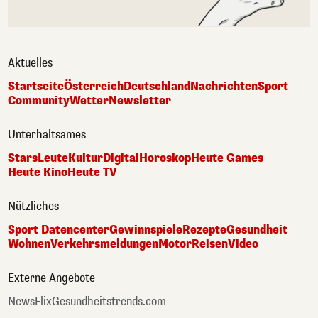
Aktuelles
Startseite
Österreich
Deutschland
Nachrichten
Sport
Community
Wetter
Newsletter
Unterhaltsames
Stars
Leute
Kultur
Digital
Horoskop
Heute Games
Heute Kino
Heute TV
Nützliches
Sport Datencenter
Gewinnspiele
Rezepte
Gesundheit
Wohnen
Verkehrsmeldungen
Motor
Reisen
Video
Externe Angebote
NewsFlix
Gesundheitstrends.com