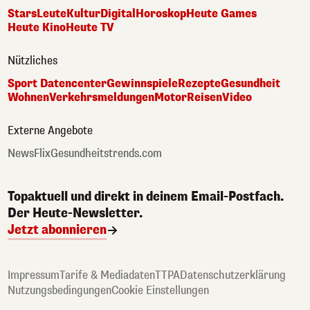
Stars
Leute
Kultur
Digital
Horoskop
Heute Games
Heute Kino
Heute TV
Nützliches
Sport Datencenter
Gewinnspiele
Rezepte
Gesundheit
Wohnen
Verkehrsmeldungen
Motor
Reisen
Video
Externe Angebote
NewsFlix
Gesundheitstrends.com
Topaktuell und direkt in deinem Email-Postfach.
Der Heute-Newsletter.
Jetzt abonnieren
Impressum
Tarife & Mediadaten
TTPA
Datenschutzerklärung
Nutzungsbedingungen
Cookie Einstellungen