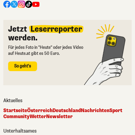
Jetzt
Leserreporter
werden.
Für jedes Foto in "Heute" oder jedes Video
auf Heute.at gibt es 50 Euro.
So geht's
Aktuelles
Startseite
Österreich
Deutschland
Nachrichten
Sport
Community
Wetter
Newsletter
Unterhaltsames