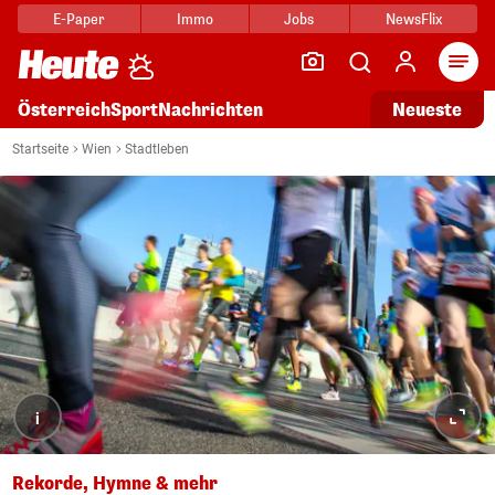
E-Paper
Immo
Jobs
NewsFlix
Arti
Österreich
Sport
Nachrichten
Neueste
Startseite
Wien
Stadtleben
i
Rekorde, Hymne & mehr