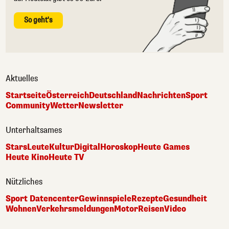
So geht's
Aktuelles
Startseite
Österreich
Deutschland
Nachrichten
Sport
Community
Wetter
Newsletter
Unterhaltsames
Stars
Leute
Kultur
Digital
Horoskop
Heute Games
Heute Kino
Heute TV
Nützliches
Sport Datencenter
Gewinnspiele
Rezepte
Gesundheit
Wohnen
Verkehrsmeldungen
Motor
Reisen
Video