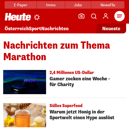
E-Paper
Immo
Jobs
NewsFlix
Arti
Österreich
Sport
Nachrichten
Neueste
Nachrichten zum Thema
Marathon
2,4 Millionen US-Dollar
Gamer zocken eine Woche -
für Charity
Süßes Superfood
Warum jetzt Honig in der
Sportwelt einen Hype auslöst