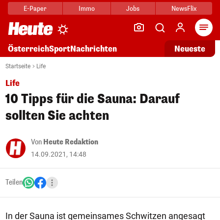
E-Paper
Immo
Jobs
NewsFlix
Arti
Österreich
Sport
Nachrichten
Neueste
Startseite
Life
Life
10 Tipps für die Sauna: Darauf
sollten Sie achten
Von
Heute Redaktion
14.09.2021, 14:48
Teilen
In der Sauna ist gemeinsames Schwitzen angesagt