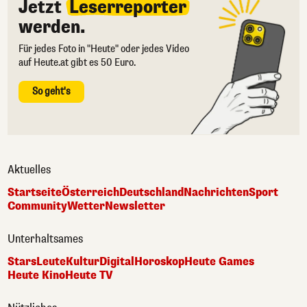
Jetzt
Leserreporter
werden.
Für jedes Foto in "Heute" oder jedes Video
auf Heute.at gibt es 50 Euro.
So geht's
Aktuelles
Startseite
Österreich
Deutschland
Nachrichten
Sport
Community
Wetter
Newsletter
Unterhaltsames
Stars
Leute
Kultur
Digital
Horoskop
Heute Games
Heute Kino
Heute TV