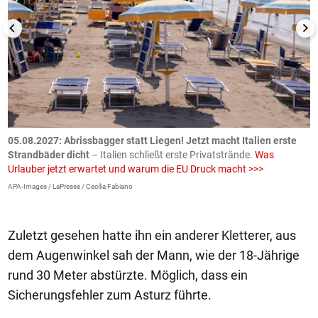
.
05.08.2027:
Abrissbagger statt Liegen! Jetzt macht Italien erste
0
Strandbäder dicht
– Italien schließt erste Privatstrände.
Was
W
Urlauber jetzt erwartet und warum die EU Druck macht >>>
G
E
APA-Images / LaPresse / Cecilia Fabiano
iS
Zuletzt gesehen hatte ihn ein anderer Kletterer, aus
dem Augenwinkel sah der Mann, wie der 18-Jährige
rund 30 Meter abstürzte. Möglich, dass ein
Sicherungsfehler zum Asturz führte.