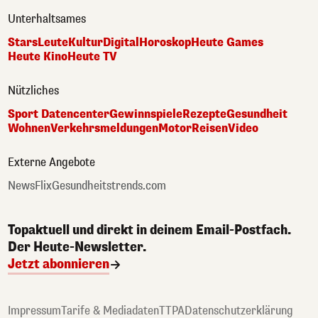
Unterhaltsames
Stars
Leute
Kultur
Digital
Horoskop
Heute Games
Heute Kino
Heute TV
Nützliches
Sport Datencenter
Gewinnspiele
Rezepte
Gesundheit
Wohnen
Verkehrsmeldungen
Motor
Reisen
Video
Externe Angebote
NewsFlix
Gesundheitstrends.com
Topaktuell und direkt in deinem Email-Postfach.
Der Heute-Newsletter.
Jetzt abonnieren
Impressum
Tarife & Mediadaten
TTPA
Datenschutzerklärung