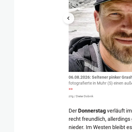
tzte.
Zu einem tragischen
06.08.2026: Seltener pinker Grash
igen gekommen.
Bei einem Frontal-
fotografierte in Muhr (S) einen a
>>
zVg / Dieter Dobnik
Der
Donnerstag
verläuft i
recht freundlich, allerdin
nieder. Im Westen bleibt e