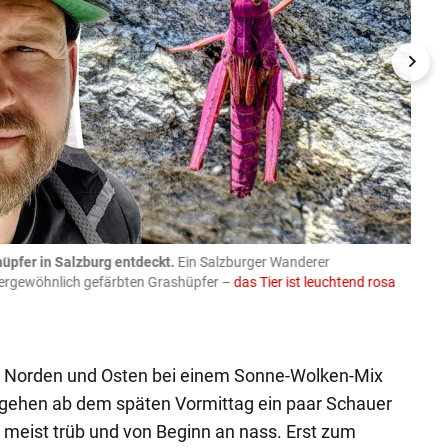
üpfer in Salzburg entdeckt.
Ein Salzburger Wanderer
05.08
ußergewöhnlich gefärbten Grashüpfer –
das Tier ist leuchtend rosa
schlie
APA-Imag
m Norden und Osten bei einem Sonne-Wolken-Mix
gs gehen ab dem späten Vormittag ein paar Schauer
s meist trüb und von Beginn an nass. Erst zum