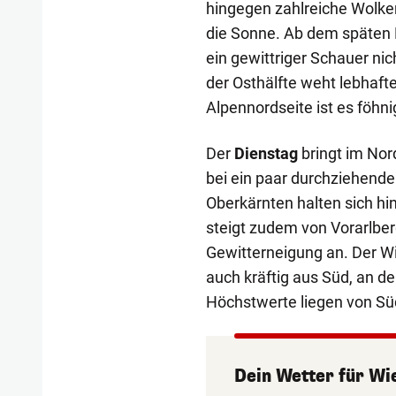
hingegen zahlreiche Wolken
die Sonne. Ab dem späten 
ein gewittriger Schauer nic
der Osthälfte weht lebhaft
Alpennordseite ist es föhn
Der
Dienstag
bringt im Nor
bei ein paar durchziehen
Oberkärnten halten sich h
steigt zudem von Vorarlber
Gewitterneigung an. Der Wi
auch kräftig aus Süd, an de
Höchstwerte liegen von S
Dein Wetter
für
Wi