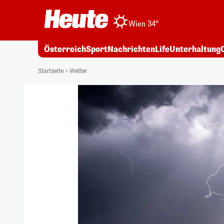
Wien 34°
Österreich
Sport
Nachrichten
Life
Unterhaltung
Startseite
Wetter