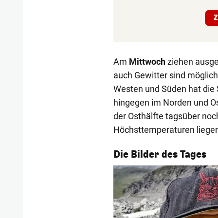
Z
Am
Mittwoch
ziehen ausge
auch Gewitter sind möglich.
Westen und Süden hat die 
hingegen im Norden und Os
der Osthälfte tagsüber noc
Höchsttemperaturen liege
1/54
Die Bilder des Tages