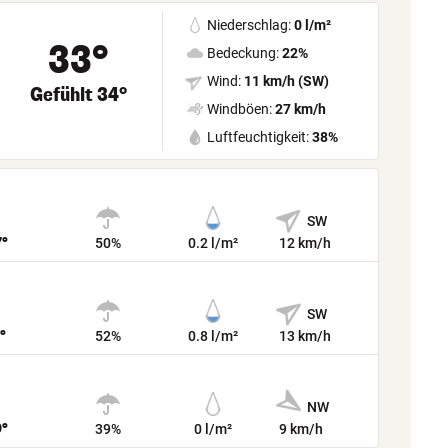
Niederschlag:
0 l/m²
33°
Bedeckung:
22%
Wind:
11 km/h (SW)
Gefühlt 34°
Windböen:
27 km/h
Luftfeuchtigkeit:
38%
SW
7°
50%
0.2 l/m²
12 km/h
SW
°
52%
0.8 l/m²
13 km/h
NW
0°
39%
0 l/m²
9 km/h