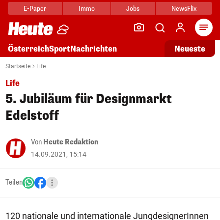
E-Paper
Immo
Jobs
NewsFlix
Arti
Österreich
Sport
Nachrichten
Neueste
Startseite
Life
Life
5. Jubiläum für Designmarkt
Edelstoff
Von
Heute Redaktion
14.09.2021, 15:14
Teilen
120 nationale und internationale JungdesignerInnen