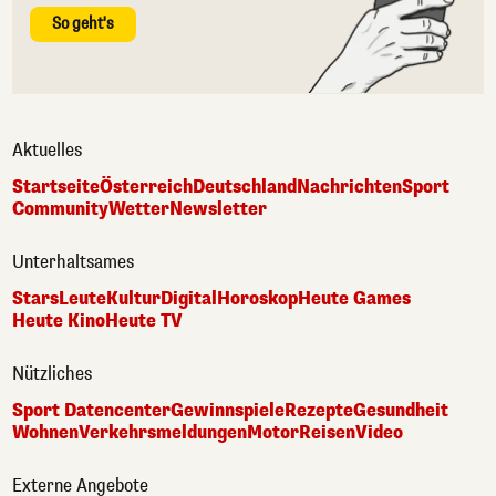
So geht's
Aktuelles
Startseite
Österreich
Deutschland
Nachrichten
Sport
Community
Wetter
Newsletter
Unterhaltsames
Stars
Leute
Kultur
Digital
Horoskop
Heute Games
Heute Kino
Heute TV
Nützliches
Sport Datencenter
Gewinnspiele
Rezepte
Gesundheit
Wohnen
Verkehrsmeldungen
Motor
Reisen
Video
Externe Angebote