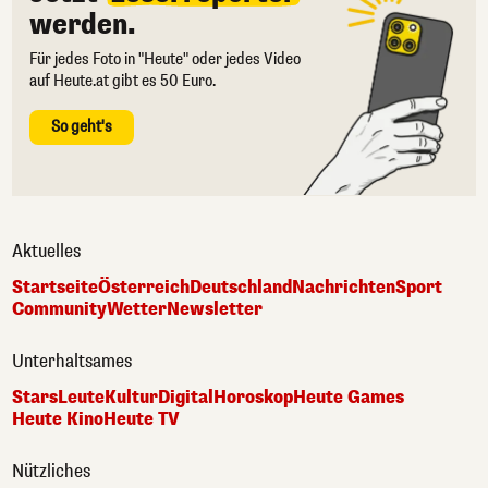
werden.
Für jedes Foto in "Heute" oder jedes Video
auf Heute.at gibt es 50 Euro.
So geht's
Aktuelles
Startseite
Österreich
Deutschland
Nachrichten
Sport
Community
Wetter
Newsletter
Unterhaltsames
Stars
Leute
Kultur
Digital
Horoskop
Heute Games
Heute Kino
Heute TV
Nützliches