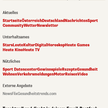
Aktuelles
Startseite
Österreich
Deutschland
Nachrichten
Sport
Community
Wetter
Newsletter
Unterhaltsames
Stars
Leute
Kultur
Digital
Horoskop
Heute Games
Heute Kino
Heute TV
Nützliches
Sport Datencenter
Gewinnspiele
Rezepte
Gesundheit
Wohnen
Verkehrsmeldungen
Motor
Reisen
Video
Externe Angebote
NewsFlix
Gesundheitstrends.com