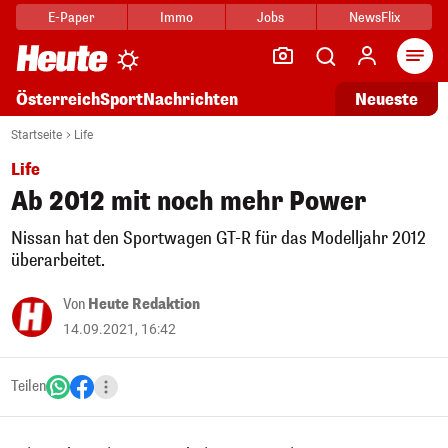
E-Paper
Immo
Jobs
NewsFlix
Arti
Österreich
Sport
Nachrichten
Neueste
Startseite
Life
Life
Ab 2012 mit noch mehr Power
Nissan hat den Sportwagen GT-R für das Modelljahr 2012
überarbeitet.
Von
Heute Redaktion
14.09.2021, 16:42
Teilen