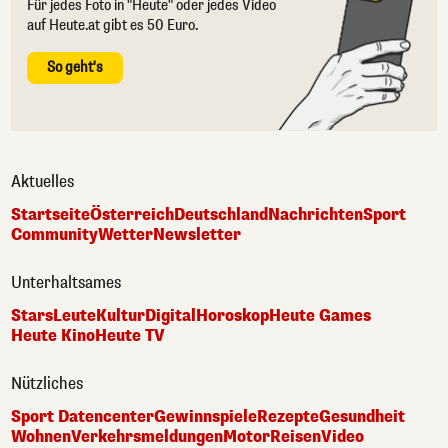
Für jedes Foto in "Heute" oder jedes Video
auf Heute.at gibt es 50 Euro.
So geht's
Aktuelles
Startseite
Österreich
Deutschland
Nachrichten
Sport
Community
Wetter
Newsletter
Unterhaltsames
Stars
Leute
Kultur
Digital
Horoskop
Heute Games
Heute Kino
Heute TV
Nützliches
Sport Datencenter
Gewinnspiele
Rezepte
Gesundheit
Wohnen
Verkehrsmeldungen
Motor
Reisen
Video