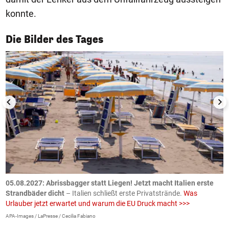
konnte.
1/50
Die Bilder des Tages
.
05.08.2027:
Abrissbagger statt Liegen! Jetzt macht Italien erste
0
Strandbäder dicht
– Italien schließt erste Privatstrände.
Was
W
Urlauber jetzt erwartet und warum die EU Druck macht >>>
G
E
APA-Images / LaPresse / Cecilia Fabiano
iS