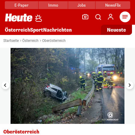
E-Paper
Immo
Jobs
NewsFlix
Arti
Österreich
Sport
Nachrichten
Neueste
i
1/10
Startseite
Österreich
Oberösterreich
Oberösterreich