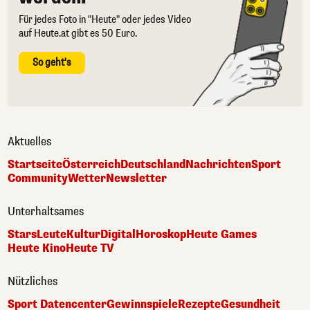
Für jedes Foto in "Heute" oder jedes Video
auf Heute.at gibt es 50 Euro.
So geht's
Aktuelles
Startseite
Österreich
Deutschland
Nachrichten
Sport
Community
Wetter
Newsletter
Unterhaltsames
Stars
Leute
Kultur
Digital
Horoskop
Heute Games
Heute Kino
Heute TV
Nützliches
Sport Datencenter
Gewinnspiele
Rezepte
Gesundheit