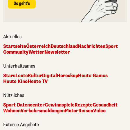
So geht's
Aktuelles
Startseite
Österreich
Deutschland
Nachrichten
Sport
Community
Wetter
Newsletter
Unterhaltsames
Stars
Leute
Kultur
Digital
Horoskop
Heute Games
Heute Kino
Heute TV
Nützliches
Sport Datencenter
Gewinnspiele
Rezepte
Gesundheit
Wohnen
Verkehrsmeldungen
Motor
Reisen
Video
Externe Angebote