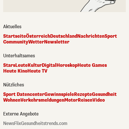
Aktuelles
Startseite
Österreich
Deutschland
Nachrichten
Sport
Community
Wetter
Newsletter
Unterhaltsames
Stars
Leute
Kultur
Digital
Horoskop
Heute Games
Heute Kino
Heute TV
Nützliches
Sport Datencenter
Gewinnspiele
Rezepte
Gesundheit
Wohnen
Verkehrsmeldungen
Motor
Reisen
Video
Externe Angebote
NewsFlix
Gesundheitstrends.com