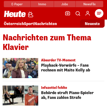
E-Paper
Immo
Jobs
NewsFlix
Arti
Österreich
Sport
Nachrichten
Neueste
Nachrichten zum Thema
Klavier
Absurder TV-Moment
Playback-Vorwürfe – Fans
rechnen mit Maite Kelly ab
Infozettel fehlte
Behörde straft Piano-Spieler
ab, Fans zahlen Strafe