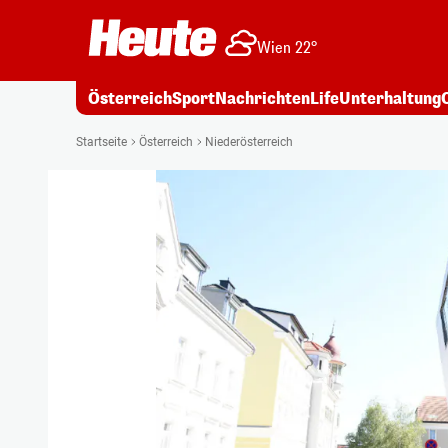
Wien 22°
Österreich
Sport
Nachrichten
Life
Unterhaltung
Startseite
Österreich
Niederösterreich