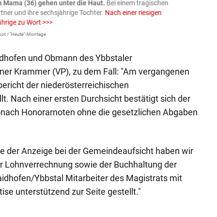
n Mama (36) gehen unter die Haut.
Bei einem tragischen
07.08
rtner und ihre sechsjährige Tochter.
Nach einer riesigen
charm
ährige zu Wort >>>
Larissa 
ot / "Heute"-Montage
idhofen und Obmann des Ybbstaler
ner Krammer (VP), zu dem Fall: "Am vergangenen
bericht der niederösterreichischen
t. Nach einer ersten Durchsicht bestätigt sich der
onach Honorarnoten ohne die gesetzlichen Abgaben
ge der Anzeige bei der Gemeindeaufsicht haben wir
er Lohnverrechnung sowie der Buchhaltung der
idhofen/Ybbstal Mitarbeiter des Magistrats mit
se unterstützend zur Seite gestellt."