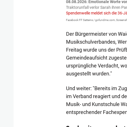
tzte.
Zu einem tragischen
08.08.2026: Emotionale Worte vo
igen gekommen.
Bei einem Frontal-
Traktorunfall verlor Sarah ihren Pa
Spendenwelle meldet sich die 36-J
Facebook FF Satteins / gofundme.com, Screensh
Der Bürgermeister von Wa
Musikschulverbandes, Wer
Freitag wurde uns der Prüf
Gemeindeaufsicht zugestell
ursprüngliche Verdacht, w
ausgestellt wurden."
Und weiter: "Bereits im Zu
im Verband reagiert und d
Musik- und Kunstschule Wa
entsprechender Fachexperti