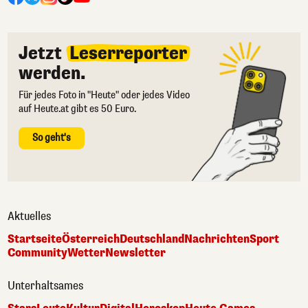
Jetzt
Leserreporter
werden.
Für jedes Foto in "Heute" oder jedes Video
auf Heute.at gibt es 50 Euro.
So geht's
Aktuelles
Startseite
Österreich
Deutschland
Nachrichten
Sport
Community
Wetter
Newsletter
Unterhaltsames