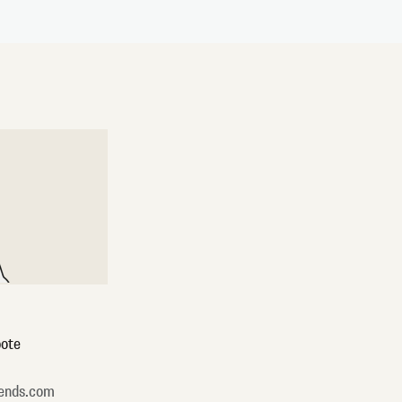
ote
ends.com