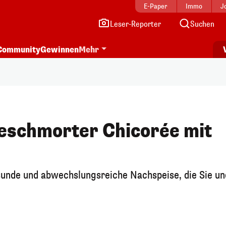
E-Paper
Immo
J
Leser-Reporter
Suchen
Community
Gewinnen
Mehr
Geschmorter Chicorée mit
sunde und abwechslungsreiche Nachspeise, die Sie un