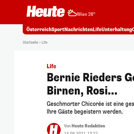
Wien 28°
Österreich
Sport
Nachrichten
Life
Unterhaltung
Startseite
Life
Life
Bernie Rieders 
Birnen, Rosi...
Geschmorter Chicorée ist eine ge
Ihre Gäste begeistern werden.
Von
Heute Redaktion
14.09.2021, 15:22