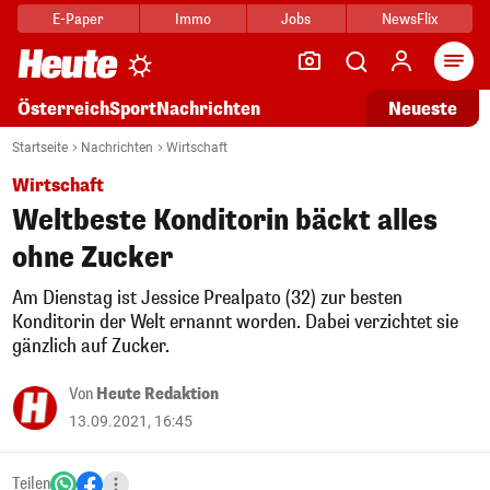
E-Paper
Immo
Jobs
NewsFlix
Arti
Österreich
Sport
Nachrichten
Neueste
Startseite
Nachrichten
Wirtschaft
Wirtschaft
Weltbeste Konditorin bäckt alles
ohne Zucker
Am Dienstag ist Jessice Prealpato (32) zur besten
Konditorin der Welt ernannt worden. Dabei verzichtet sie
gänzlich auf Zucker.
Von
Heute Redaktion
13.09.2021, 16:45
Teilen