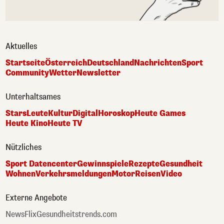
Aktuelles
Startseite
Österreich
Deutschland
Nachrichten
Sport
Community
Wetter
Newsletter
Unterhaltsames
Stars
Leute
Kultur
Digital
Horoskop
Heute Games
Heute Kino
Heute TV
Nützliches
Sport Datencenter
Gewinnspiele
Rezepte
Gesundheit
Wohnen
Verkehrsmeldungen
Motor
Reisen
Video
Externe Angebote
NewsFlix
Gesundheitstrends.com