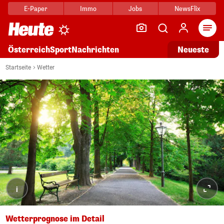
E-Paper
Immo
Jobs
NewsFlix
Arti
Österreich
Sport
Nachrichten
Neueste
Startseite
Wetter
i
Wetterprognose im Detail