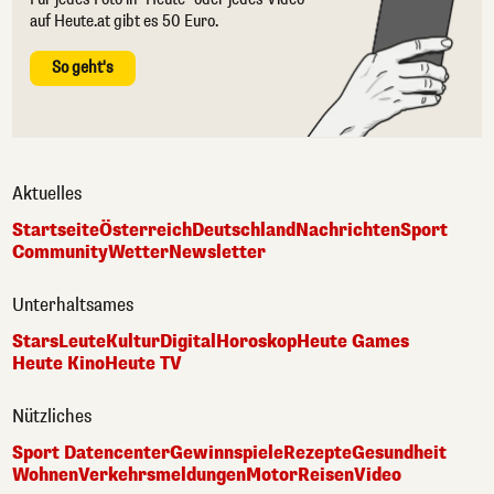
auf Heute.at gibt es 50 Euro.
So geht's
Aktuelles
Startseite
Österreich
Deutschland
Nachrichten
Sport
Community
Wetter
Newsletter
Unterhaltsames
Stars
Leute
Kultur
Digital
Horoskop
Heute Games
Heute Kino
Heute TV
Nützliches
Sport Datencenter
Gewinnspiele
Rezepte
Gesundheit
Wohnen
Verkehrsmeldungen
Motor
Reisen
Video