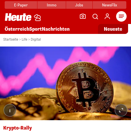
E-Paper
Immo
Jobs
NewsFlix
Arti
Österreich
Sport
Nachrichten
Neueste
Startseite
Life
Digital
i
Krypto-Rally