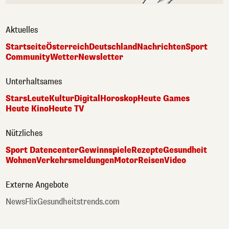
Aktuelles
Startseite
Österreich
Deutschland
Nachrichten
Sport
Community
Wetter
Newsletter
Unterhaltsames
Stars
Leute
Kultur
Digital
Horoskop
Heute Games
Heute Kino
Heute TV
Nützliches
Sport Datencenter
Gewinnspiele
Rezepte
Gesundheit
Wohnen
Verkehrsmeldungen
Motor
Reisen
Video
Externe Angebote
NewsFlix
Gesundheitstrends.com