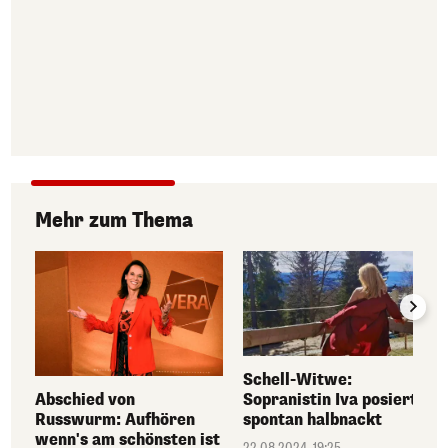
Mehr zum Thema
Schell-Witwe:
Abschied von
Sopranistin Iva posiert
Russwurm: Aufhören
spontan halbnackt
wenn's am schönsten ist
22.08.2024, 19:25