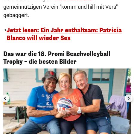
gemeinnützigen Verein "komm und hilf mit Vera"
gebaggert.
Jetzt lesen: Ein Jahr enthaltsam: Patricia
Blanco will wieder Sex
Das war die 18. Promi Beachvolleyball
1/10
Trophy – die besten Bilder