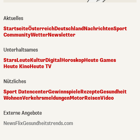
Aktuelles
Startseite
Österreich
Deutschland
Nachrichten
Sport
Community
Wetter
Newsletter
Unterhaltsames
Stars
Leute
Kultur
Digital
Horoskop
Heute Games
Heute Kino
Heute TV
Nützliches
Sport Datencenter
Gewinnspiele
Rezepte
Gesundheit
Wohnen
Verkehrsmeldungen
Motor
Reisen
Video
Externe Angebote
NewsFlix
Gesundheitstrends.com