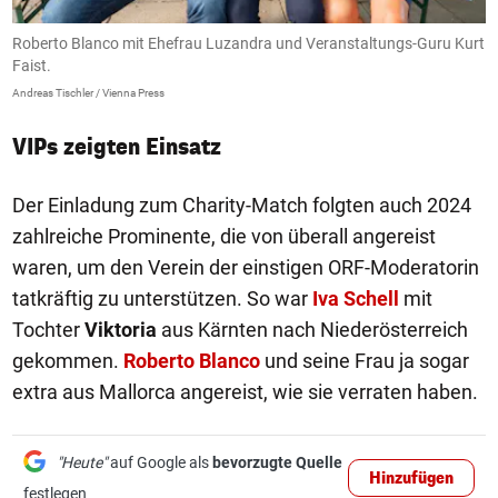
Roberto Blanco mit Ehefrau Luzandra und Veranstaltungs-Guru Kurt
E
Faist.
An
Andreas Tischler / Vienna Press
VIPs zeigten Einsatz
Der Einladung zum Charity-Match folgten auch 2024
zahlreiche Prominente, die von überall angereist
waren, um den Verein der einstigen ORF-Moderatorin
tatkräftig zu unterstützen. So war
Iva Schell
mit
Tochter
Viktoria
aus Kärnten nach Niederösterreich
gekommen.
Roberto Blanco
und seine Frau ja sogar
extra aus Mallorca angereist, wie sie verraten haben.
"Heute"
auf Google als
bevorzugte Quelle
Hinzufügen
festlegen