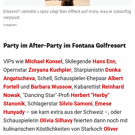
Erkannt? Jennifer Lopez zeigt Ben Affleck auf Insta, was er zukünftig
B
verpasst.
I
Instagram
In
Party im After-Party im Fontana Golfresort
VIPs wie
Michael Konsel
, Skilegende
Hans Enn
,
Opernstar
Zoryana Kushpler
, Starpianistin
Donka
Angatscheva
, Schell, Schauspieler-Ehepaar
Albert
Fortell
und
Barbara Wussow
, Kabarettist
Reinhard
Nowak
, "Dancing Star"-Profi
Herbert "Herby"
Stanonik
, Schlagerstar
Silvio Samoni
,
Emese
Hunyady
– sie kam extra aus der Schweiz –, oder
Schauspielerin
Olivia Silhavy
feierten dann noch mit
kulinarischen Köstlichkeiten von Starkoch
Oliver