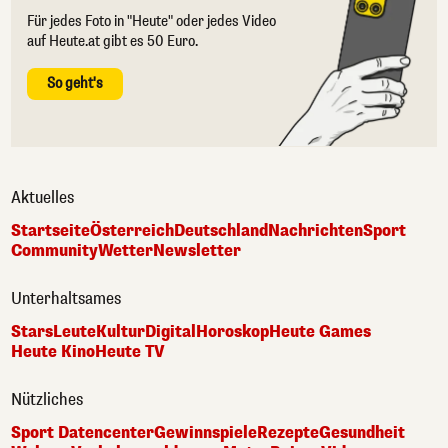
Für jedes Foto in "Heute" oder jedes Video
auf Heute.at gibt es 50 Euro.
So geht's
Aktuelles
Startseite
Österreich
Deutschland
Nachrichten
Sport
Community
Wetter
Newsletter
Unterhaltsames
Stars
Leute
Kultur
Digital
Horoskop
Heute Games
Heute Kino
Heute TV
Nützliches
Sport Datencenter
Gewinnspiele
Rezepte
Gesundheit