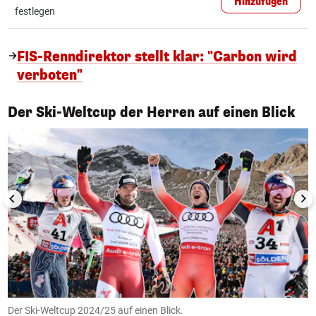
Hinzufügen
festlegen
FIS-Renndirektor stellt klar: "Carbon wird
verboten"
1/22
Der Ski-Weltcup der Herren auf einen Blick
ck
Der Ski-Weltcup 2024/25 auf einen Blick.
A