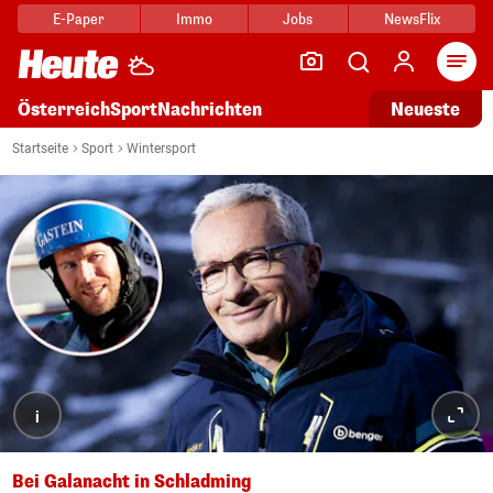
E-Paper
Immo
Jobs
NewsFlix
Arti
Österreich
Sport
Nachrichten
Neueste
Startseite
Sport
Wintersport
i
Bei Galanacht in Schladming