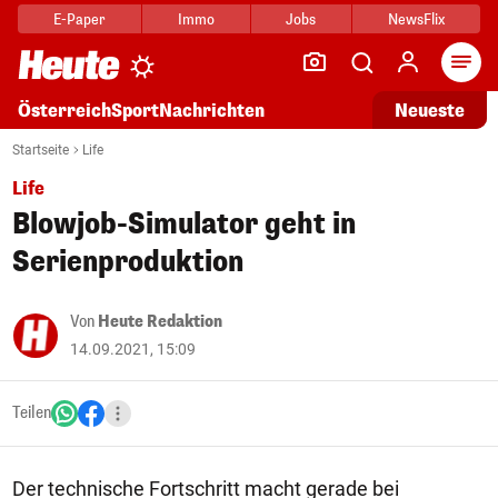
E-Paper
Immo
Jobs
NewsFlix
Arti
Österreich
Sport
Nachrichten
Neueste
Startseite
Life
Life
Blowjob-Simulator geht in
Serienproduktion
Von
Heute Redaktion
14.09.2021, 15:09
Teilen
Der technische Fortschritt macht gerade bei