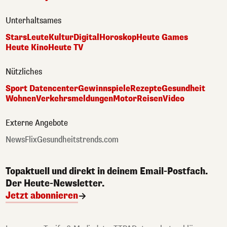
Unterhaltsames
Stars
Leute
Kultur
Digital
Horoskop
Heute Games
Heute Kino
Heute TV
Nützliches
Sport Datencenter
Gewinnspiele
Rezepte
Gesundheit
Wohnen
Verkehrsmeldungen
Motor
Reisen
Video
Externe Angebote
NewsFlix
Gesundheitstrends.com
Topaktuell und direkt in deinem Email-Postfach.
Der Heute-Newsletter.
Jetzt abonnieren