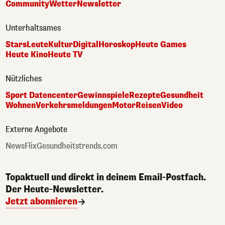
Community
Wetter
Newsletter
Unterhaltsames
Stars
Leute
Kultur
Digital
Horoskop
Heute Games
Heute Kino
Heute TV
Nützliches
Sport Datencenter
Gewinnspiele
Rezepte
Gesundheit
Wohnen
Verkehrsmeldungen
Motor
Reisen
Video
Externe Angebote
NewsFlix
Gesundheitstrends.com
Topaktuell und direkt in deinem Email-Postfach.
Der Heute-Newsletter.
Jetzt abonnieren