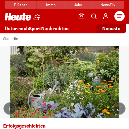
E-Paper
Immo
Jobs
NewsFlix
Arti
Österreich
Sport
Nachrichten
Neueste
Startseite
i
Erfolgsgeschichten