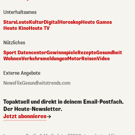
Unterhaltsames
Stars
Leute
Kultur
Digital
Horoskop
Heute Games
Heute Kino
Heute TV
Nützliches
Sport Datencenter
Gewinnspiele
Rezepte
Gesundheit
Wohnen
Verkehrsmeldungen
Motor
Reisen
Video
Externe Angebote
NewsFlix
Gesundheitstrends.com
Topaktuell und direkt in deinem Email-Postfach.
Der Heute-Newsletter.
Jetzt abonnieren