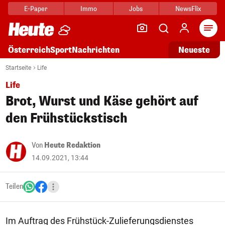
E-Paper
Immo
Jobs
NewsFlix
Arti
Österreich
Sport
Nachrichten
Neueste
Startseite
Life
Life
Brot, Wurst und Käse gehört auf
den Frühstückstisch
Von
Heute Redaktion
14.09.2021, 13:44
Teilen
Im Auftrag des Frühstück-Zulieferungsdienstes