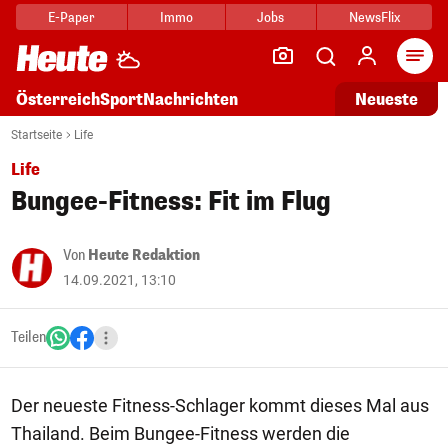
E-Paper
Immo
Jobs
NewsFlix
Arti
Österreich
Sport
Nachrichten
Neueste
Startseite
Life
Life
Bungee-Fitness: Fit im Flug
Von
Heute Redaktion
14.09.2021, 13:10
Teilen
Der neueste Fitness-Schlager kommt dieses Mal aus
Thailand. Beim Bungee-Fitness werden die