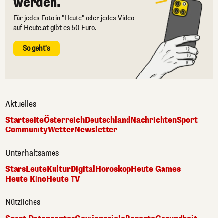
werden.
Für jedes Foto in "Heute" oder jedes Video
auf Heute.at gibt es 50 Euro.
So geht's
Aktuelles
Startseite
Österreich
Deutschland
Nachrichten
Sport
Community
Wetter
Newsletter
Unterhaltsames
Stars
Leute
Kultur
Digital
Horoskop
Heute Games
Heute Kino
Heute TV
Nützliches