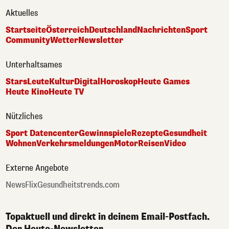
Aktuelles
Startseite
Österreich
Deutschland
Nachrichten
Sport
Community
Wetter
Newsletter
Unterhaltsames
Stars
Leute
Kultur
Digital
Horoskop
Heute Games
Heute Kino
Heute TV
Nützliches
Sport Datencenter
Gewinnspiele
Rezepte
Gesundheit
Wohnen
Verkehrsmeldungen
Motor
Reisen
Video
Externe Angebote
NewsFlix
Gesundheitstrends.com
Topaktuell und direkt in deinem Email-Postfach.