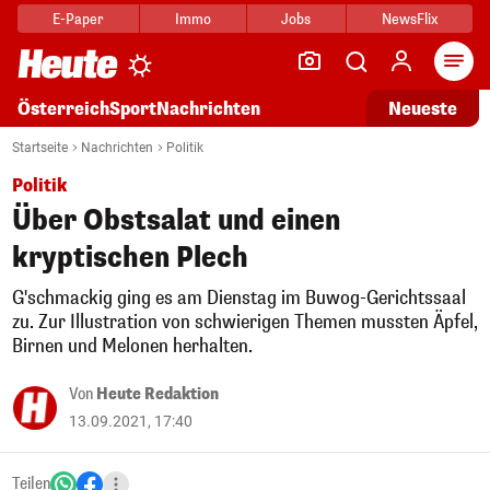
E-Paper
Immo
Jobs
NewsFlix
Arti
Österreich
Sport
Nachrichten
Neueste
Startseite
Nachrichten
Politik
Politik
Über Obstsalat und einen
kryptischen Plech
G'schmackig ging es am Dienstag im Buwog-Gerichtssaal
zu. Zur Illustration von schwierigen Themen mussten Äpfel,
Birnen und Melonen herhalten.
Von
Heute Redaktion
13.09.2021, 17:40
Teilen