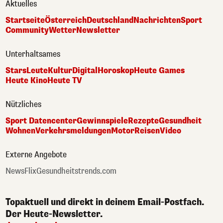
Aktuelles
Startseite
Österreich
Deutschland
Nachrichten
Sport
Community
Wetter
Newsletter
Unterhaltsames
Stars
Leute
Kultur
Digital
Horoskop
Heute Games
Heute Kino
Heute TV
Nützliches
Sport Datencenter
Gewinnspiele
Rezepte
Gesundheit
Wohnen
Verkehrsmeldungen
Motor
Reisen
Video
Externe Angebote
NewsFlix
Gesundheitstrends.com
Topaktuell und direkt in deinem Email-Postfach.
Der Heute-Newsletter.