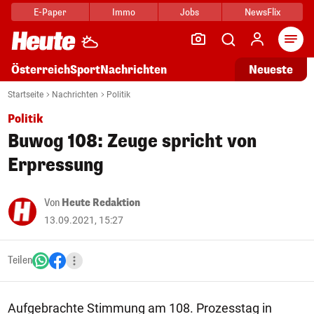
E-Paper
Immo
Jobs
NewsFlix
Arti
Österreich
Sport
Nachrichten
Neueste
Startseite
Nachrichten
Politik
Politik
Buwog 108: Zeuge spricht von
Erpressung
Von
Heute Redaktion
13.09.2021, 15:27
Teilen
Aufgebrachte Stimmung am 108. Prozesstag in