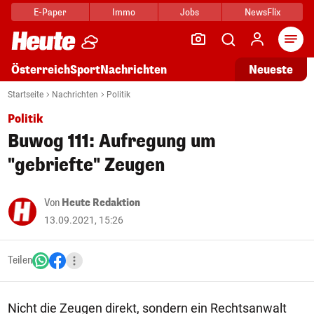
E-Paper
Immo
Jobs
NewsFlix
Arti
Österreich
Sport
Nachrichten
Neueste
Startseite
Nachrichten
Politik
Politik
Buwog 111: Aufregung um
"gebriefte" Zeugen
Von
Heute Redaktion
13.09.2021, 15:26
Teilen
Nicht die Zeugen direkt, sondern ein Rechtsanwalt