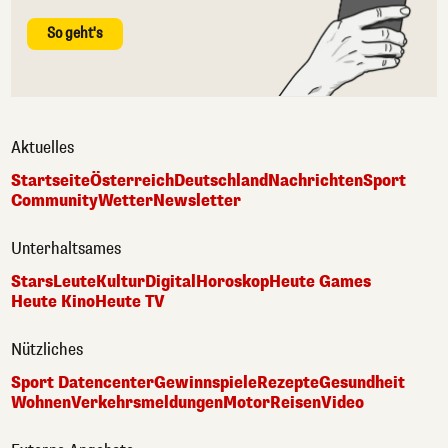
So geht's
Aktuelles
Startseite
Österreich
Deutschland
Nachrichten
Sport
Community
Wetter
Newsletter
Unterhaltsames
Stars
Leute
Kultur
Digital
Horoskop
Heute Games
Heute Kino
Heute TV
Nützliches
Sport Datencenter
Gewinnspiele
Rezepte
Gesundheit
Wohnen
Verkehrsmeldungen
Motor
Reisen
Video