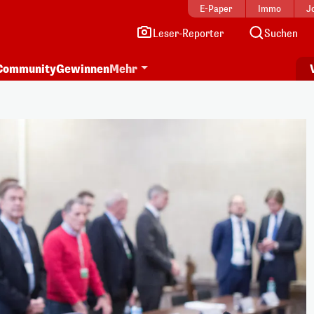
E-Paper
Immo
J
Leser-Reporter
Suchen
Community
Gewinnen
Mehr
i