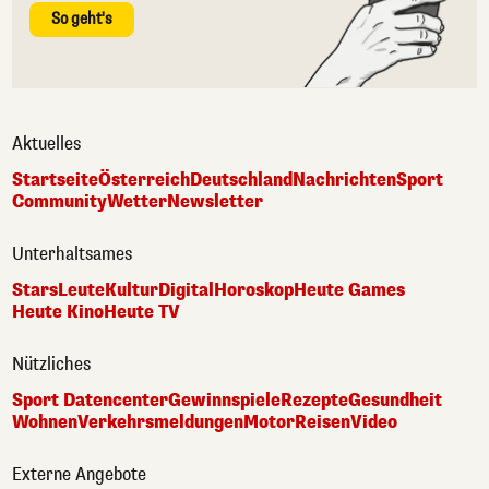
So geht's
Aktuelles
Startseite
Österreich
Deutschland
Nachrichten
Sport
Community
Wetter
Newsletter
Unterhaltsames
Stars
Leute
Kultur
Digital
Horoskop
Heute Games
Heute Kino
Heute TV
Nützliches
Sport Datencenter
Gewinnspiele
Rezepte
Gesundheit
Wohnen
Verkehrsmeldungen
Motor
Reisen
Video
Externe Angebote