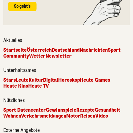
So geht's
Aktuelles
Startseite
Österreich
Deutschland
Nachrichten
Sport
Community
Wetter
Newsletter
Unterhaltsames
Stars
Leute
Kultur
Digital
Horoskop
Heute Games
Heute Kino
Heute TV
Nützliches
Sport Datencenter
Gewinnspiele
Rezepte
Gesundheit
Wohnen
Verkehrsmeldungen
Motor
Reisen
Video
Externe Angebote