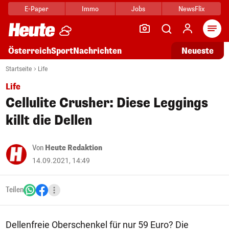
E-Paper
Immo
Jobs
NewsFlix
Arti
Österreich
Sport
Nachrichten
Neueste
Startseite
Life
Life
Cellulite Crusher: Diese Leggings
killt die Dellen
Von
Heute Redaktion
14.09.2021, 14:49
Teilen
Dellenfreie Oberschenkel für nur 59 Euro? Die