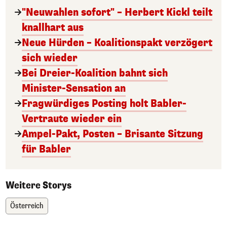
"Neuwahlen sofort" – Herbert Kickl teilt
knallhart aus
Neue Hürden – Koalitionspakt verzögert
sich wieder
Bei Dreier-Koalition bahnt sich
Minister-Sensation an
Fragwürdiges Posting holt Babler-
Vertraute wieder ein
Ampel-Pakt, Posten – Brisante Sitzung
für Babler
Weitere Storys
Österreich