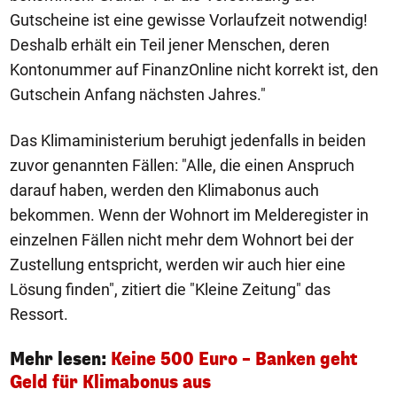
Gutscheine ist eine gewisse Vorlaufzeit notwendig!
Deshalb erhält ein Teil jener Menschen, deren
Kontonummer auf FinanzOnline nicht korrekt ist, den
Gutschein Anfang nächsten Jahres."
Das Klimaministerium beruhigt jedenfalls in beiden
zuvor genannten Fällen: "Alle, die einen Anspruch
darauf haben, werden den Klimabonus auch
bekommen. Wenn der Wohnort im Melderegister in
einzelnen Fällen nicht mehr dem Wohnort bei der
Zustellung entspricht, werden wir auch hier eine
Lösung finden", zitiert die "Kleine Zeitung" das
Ressort.
Mehr lesen:
Keine 500 Euro – Banken geht
Geld für Klimabonus aus