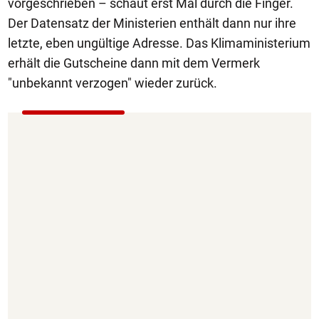
vorgeschrieben – schaut erst Mal durch die Finger.
Der Datensatz der Ministerien enthält dann nur ihre
letzte, eben ungültige Adresse. Das Klimaministerium
erhält die Gutscheine dann mit dem Vermerk
"unbekannt verzogen" wieder zurück.