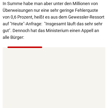
In Summe habe man aber unter den Millionen von
Überweisungen nur eine sehr geringe Fehlerquote
von 0,6 Prozent, heißt es aus dem Gewessler-Ressort
auf "Heute"-Anfrage: "Insgesamt läuft das sehr sehr
gut". Dennoch hat das Ministerium einen Appell an
alle Bürger: