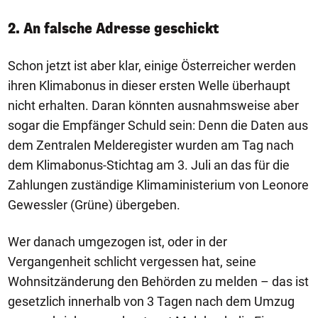
2. An falsche Adresse geschickt
Schon jetzt ist aber klar, einige Österreicher werden
ihren Klimabonus in dieser ersten Welle überhaupt
nicht erhalten. Daran könnten ausnahmsweise aber
sogar die Empfänger Schuld sein: Denn die Daten aus
dem Zentralen Melderegister wurden am Tag nach
dem Klimabonus-Stichtag am 3. Juli an das für die
Zahlungen zuständige Klimaministerium von Leonore
Gewessler (Grüne) übergeben.
Wer danach umgezogen ist, oder in der
Vergangenheit schlicht vergessen hat, seine
Wohnsitzänderung den Behörden zu melden – das ist
gesetzlich innerhalb von 3 Tagen nach dem Umzug