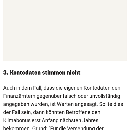
3. Kontodaten stimmen nicht
Auch in dem Fall, dass die eigenen Kontodaten den
Finanzämtern gegenüber falsch oder unvollständig
angegeben wurden, ist Warten angesagt. Sollte dies
der Fall sein, dann könnten Betroffene den
Klimabonus erst Anfang nächsten Jahres
bekommen. Grund: "Für die Versendung der