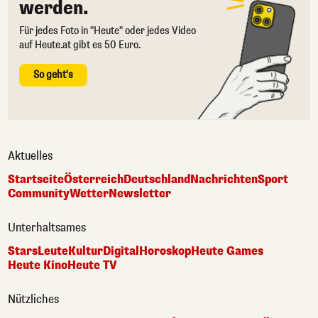
werden.
Für jedes Foto in "Heute" oder jedes Video
auf Heute.at gibt es 50 Euro.
So geht's
Aktuelles
Startseite
Österreich
Deutschland
Nachrichten
Sport
Community
Wetter
Newsletter
Unterhaltsames
Stars
Leute
Kultur
Digital
Horoskop
Heute Games
Heute Kino
Heute TV
Nützliches