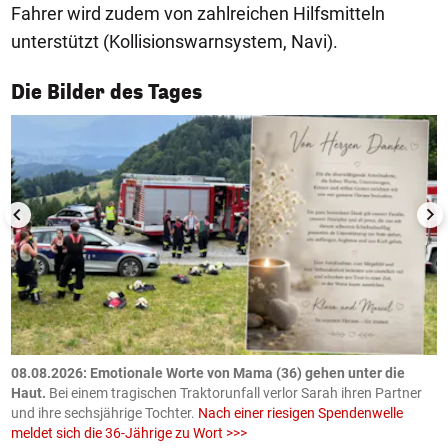
Fahrer wird zudem von zahlreichen Hilfsmitteln
unterstützt (Kollisionswarnsystem, Navi).
1/50
Die Bilder des Tages
m
08.08.2026: Emotionale Worte von Mama (36) gehen unter die
0
Haut.
Bei einem tragischen Traktorunfall verlor Sarah ihren Partner
B
und ihre sechsjährige Tochter.
Nach einer riesigen Spendenwelle
S
meldet sich die 36-Jährige zu Wort >>>
La