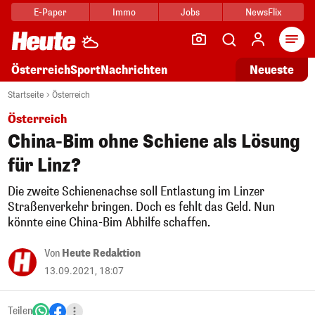
E-Paper
Immo
Jobs
NewsFlix
Arti
Österreich
Sport
Nachrichten
Neueste
Startseite
Österreich
Österreich
China-Bim ohne Schiene als Lösung
für Linz?
Die zweite Schienenachse soll Entlastung im Linzer
Straßenverkehr bringen. Doch es fehlt das Geld. Nun
könnte eine China-Bim Abhilfe schaffen.
Von
Heute Redaktion
13.09.2021, 18:07
Teilen