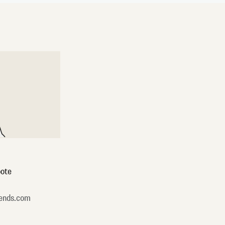
ote
ends.com