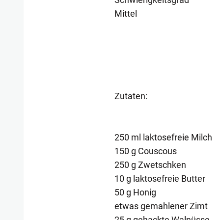
Mittel
Zutaten:
250 ml laktosefreie Milch
150 g Couscous
250 g Zwetschken
10 g laktosefreie Butter
50 g Honig
etwas gemahlener Zimt
25 g gehackte Walnüsse