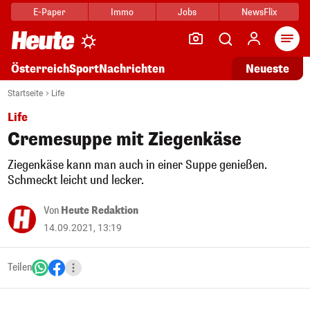
E-Paper
Immo
Jobs
NewsFlix
Arti
Österreich
Sport
Nachrichten
Neueste
Startseite
Life
Life
Cremesuppe mit Ziegenkäse
Ziegenkäse kann man auch in einer Suppe genießen.
Schmeckt leicht und lecker.
Von
Heute Redaktion
14.09.2021, 13:19
Teilen