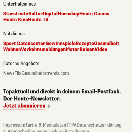
Unterhaltsames
Stars
Leute
Kultur
Digital
Horoskop
Heute Games
Heute Kino
Heute TV
Nützliches
Sport Datencenter
Gewinnspiele
Rezepte
Gesundheit
Wohnen
Verkehrsmeldungen
Motor
Reisen
Video
Externe Angebote
NewsFlix
Gesundheitstrends.com
Topaktuell und direkt in deinem Email-Postfach.
Der Heute-Newsletter.
Jetzt abonnieren
Impressum
Tarife & Mediadaten
TTPA
Datenschutzerklärung
Nutzungsbedingungen
Cookie Einstellungen