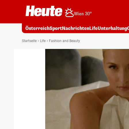
Wien 30°
Österreich
Sport
Nachrichten
Life
Unterhaltung
Startseite
Life
Fashion and Beauty