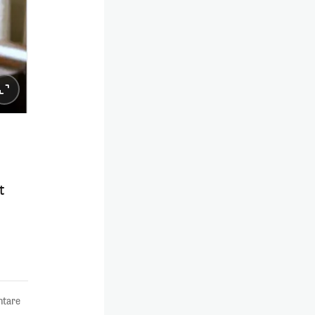
t
tare