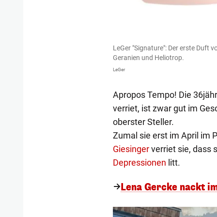
LeGer "Signature": Der erste Duft v
Geranien und Heliotrop.
LeGer
Apropos Tempo! Die 36jähri
verriet, ist zwar gut im Ges
oberster Steller.
Zumal sie erst im April im
Giesinger
verriet sie, dass
Depressionen
litt.
Lena Gercke nackt im B
1/9