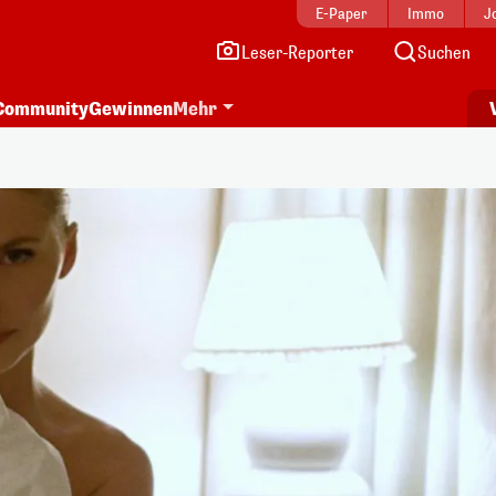
E-Paper
Immo
J
Leser-Reporter
Suchen
Community
Gewinnen
Mehr