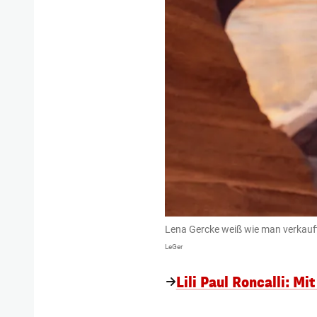
Lena Gercke weiß wie man verkauf
LeGer
Lili Paul Roncalli: M