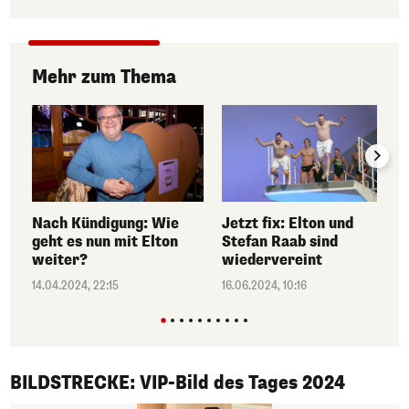
Mehr zum Thema
Nach Kündigung: Wie
Jetzt fix: Elton und
geht es nun mit Elton
Stefan Raab sind
weiter?
wiedervereint
14.04.2024, 22:15
16.06.2024, 10:16
1/50
BILDSTRECKE: VIP-Bild des Tages 2024