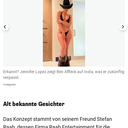
Erkannt? Jennifer Lopez zeigt Ben Affleck auf Insta, was er zukünftig
B
verpasst.
I
Instagram
In
Alt bekannte Gesichter
Das Konzept stammt von seinem Freund Stefan
Raab, dessen Firma Raab Entertainment für die