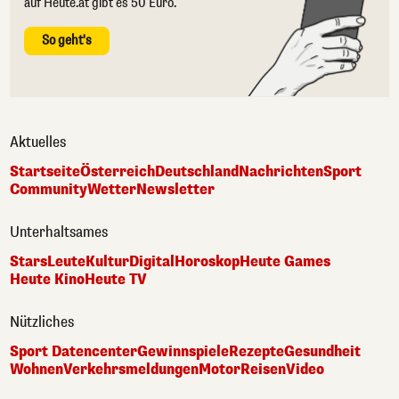
auf Heute.at gibt es 50 Euro.
So geht's
Aktuelles
Startseite
Österreich
Deutschland
Nachrichten
Sport
Community
Wetter
Newsletter
Unterhaltsames
Stars
Leute
Kultur
Digital
Horoskop
Heute Games
Heute Kino
Heute TV
Nützliches
Sport Datencenter
Gewinnspiele
Rezepte
Gesundheit
Wohnen
Verkehrsmeldungen
Motor
Reisen
Video