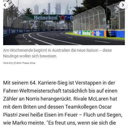
Am Wochenende beginnt in Australien die neue Saison – diese
A
Neulinge wollen sich beweisen.
d
H
IMAGO/ZUMA Press Wire
I
Mit seinem 64. Karriere-Sieg ist Verstappen in der
Fahrer-Weltmeisterschaft tatsächlich bis auf einen
Zähler an Norris herangerückt. Rivale McLaren hat
mit dem Briten und dessen Teamkollegen Oscar
Piastri zwei heiße Eisen im Feuer – Fluch und Segen,
wie Marko meinte. "Es freut uns, wenn sie sich die