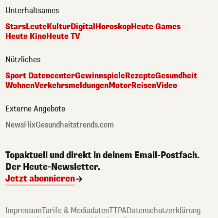
Unterhaltsames
Stars
Leute
Kultur
Digital
Horoskop
Heute Games
Heute Kino
Heute TV
Nützliches
Sport Datencenter
Gewinnspiele
Rezepte
Gesundheit
Wohnen
Verkehrsmeldungen
Motor
Reisen
Video
Externe Angebote
NewsFlix
Gesundheitstrends.com
Topaktuell und direkt in deinem Email-Postfach.
Der Heute-Newsletter.
Jetzt abonnieren
Impressum
Tarife & Mediadaten
TTPA
Datenschutzerklärung