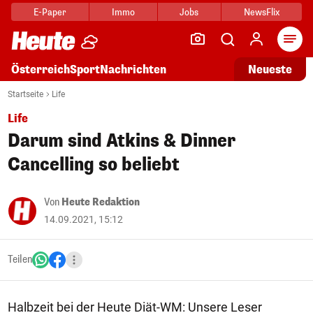
E-Paper
Immo
Jobs
NewsFlix
Arti
Österreich
Sport
Nachrichten
Neueste
Startseite
Life
Life
Darum sind Atkins & Dinner
Cancelling so beliebt
Von
Heute Redaktion
14.09.2021, 15:12
Teilen
Halbzeit bei der Heute Diät-WM: Unsere Leser