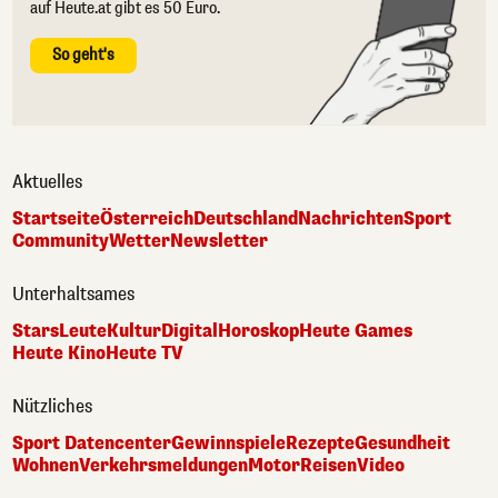
auf Heute.at gibt es 50 Euro.
So geht's
Aktuelles
Startseite
Österreich
Deutschland
Nachrichten
Sport
Community
Wetter
Newsletter
Unterhaltsames
Stars
Leute
Kultur
Digital
Horoskop
Heute Games
Heute Kino
Heute TV
Nützliches
Sport Datencenter
Gewinnspiele
Rezepte
Gesundheit
Wohnen
Verkehrsmeldungen
Motor
Reisen
Video