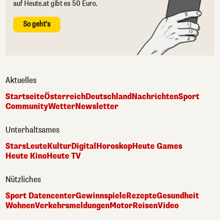
auf Heute.at gibt es 50 Euro.
So geht's
Aktuelles
Startseite
Österreich
Deutschland
Nachrichten
Sport
Community
Wetter
Newsletter
Unterhaltsames
Stars
Leute
Kultur
Digital
Horoskop
Heute Games
Heute Kino
Heute TV
Nützliches
Sport Datencenter
Gewinnspiele
Rezepte
Gesundheit
Wohnen
Verkehrsmeldungen
Motor
Reisen
Video