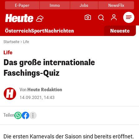
E-Paper
Immo
Jobs
NewsFlix
Arti
Österreich
Sport
Nachrichten
Neueste
Startseite
Life
Life
Das große internationale
Faschings-Quiz
Von
Heute Redaktion
14.09.2021, 14:43
Teilen
Die ersten Karnevals der Saison sind bereits eröffnet.