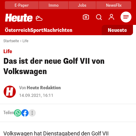
E-Paper
Immo
Jobs
NewsFlix
Arti
Österreich
Sport
Nachrichten
Neueste
Startseite
Life
Life
Das ist der neue Golf VII von
Volkswagen
Von
Heute Redaktion
14.09.2021, 16:11
Teilen
Volkswagen hat Dienstagabend den Golf VII