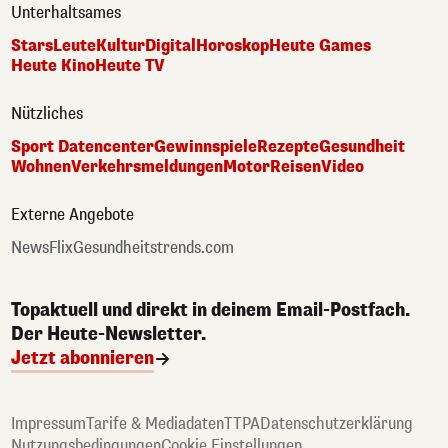
Unterhaltsames
Stars
Leute
Kultur
Digital
Horoskop
Heute Games
Heute Kino
Heute TV
Nützliches
Sport Datencenter
Gewinnspiele
Rezepte
Gesundheit
Wohnen
Verkehrsmeldungen
Motor
Reisen
Video
Externe Angebote
NewsFlix
Gesundheitstrends.com
Topaktuell und direkt in deinem Email-Postfach.
Der Heute-Newsletter.
Jetzt abonnieren
Impressum
Tarife & Mediadaten
TTPA
Datenschutzerklärung
Nutzungsbedingungen
Cookie Einstellungen