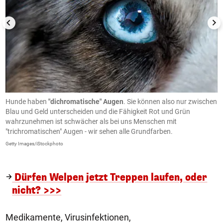
en
Hunde haben
"dichromatische" Augen
. Sie können also nur zwischen
D
Blau und Geld unterscheiden und die Fähigkeit Rot und Grün
a
wahrzunehmen ist schwächer als bei uns Menschen mit
Ge
"trichromatischen" Augen - wir sehen alle Grundfarben.
Getty Images/iStockphoto
Dürfen Welpen jetzt Treppen laufen, oder
nicht? >>>
Medikamente, Virusinfektionen,