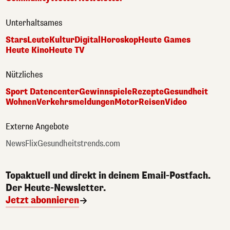
Unterhaltsames
Stars
Leute
Kultur
Digital
Horoskop
Heute Games
Heute Kino
Heute TV
Nützliches
Sport Datencenter
Gewinnspiele
Rezepte
Gesundheit
Wohnen
Verkehrsmeldungen
Motor
Reisen
Video
Externe Angebote
NewsFlix
Gesundheitstrends.com
Topaktuell und direkt in deinem Email-Postfach.
Der Heute-Newsletter.
Jetzt abonnieren