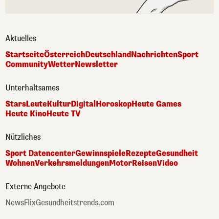
Aktuelles
Startseite
Österreich
Deutschland
Nachrichten
Sport
Community
Wetter
Newsletter
Unterhaltsames
Stars
Leute
Kultur
Digital
Horoskop
Heute Games
Heute Kino
Heute TV
Nützliches
Sport Datencenter
Gewinnspiele
Rezepte
Gesundheit
Wohnen
Verkehrsmeldungen
Motor
Reisen
Video
Externe Angebote
NewsFlix
Gesundheitstrends.com