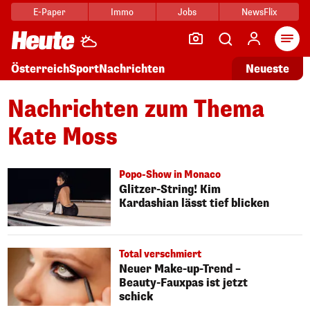
E-Paper
Immo
Jobs
NewsFlix
Arti
Österreich
Sport
Nachrichten
Neueste
Nachrichten zum Thema
Kate Moss
Popo-Show in Monaco
Glitzer-String! Kim
Kardashian lässt tief blicken
Total verschmiert
Neuer Make-up-Trend –
Beauty-Fauxpas ist jetzt
schick