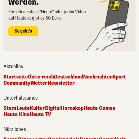
werden.
Für jedes Foto in "Heute" oder jedes Video
auf Heute.at gibt es 50 Euro.
So geht's
Aktuelles
Startseite
Österreich
Deutschland
Nachrichten
Sport
Community
Wetter
Newsletter
Unterhaltsames
Stars
Leute
Kultur
Digital
Horoskop
Heute Games
Heute Kino
Heute TV
Nützliches