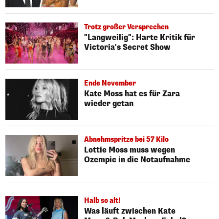
Trotz großer Versprechen
"Langweilig": Harte Kritik für
Victoria's Secret Show
Ende November
Kate Moss hat es für Zara
wieder getan
Abnehmspritze bei 57 Kilo
Lottie Moss muss wegen
Ozempic in die Notaufnahme
Halb so alt!
Was läuft zwischen Kate