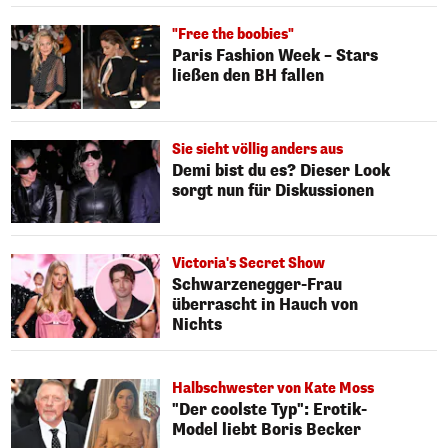
"Free the boobies"
Paris Fashion Week – Stars
ließen den BH fallen
Sie sieht völlig anders aus
Demi bist du es? Dieser Look
sorgt nun für Diskussionen
Victoria's Secret Show
Schwarzenegger-Frau
überrascht in Hauch von
Nichts
Halbschwester von Kate Moss
"Der coolste Typ": Erotik-
Model liebt Boris Becker